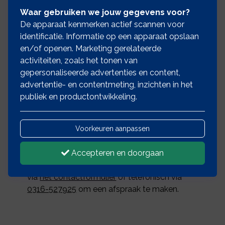
Waar gebruiken we jouw gegevens voor?
De apparaat kenmerken actief scannen voor
identificatie. Informatie op een apparaat opslaan
Laat u adviseren en kies
en/of openen. Marketing gerelateerde
voor de beste rentevorm
activiteiten, zoals het tonen van
gepersonaliseerde advertenties en content,
U kunt bij ons terecht voor al uw financiële
advertentie- en contentmeting, inzichten in het
vragen. Of het nu gaat om het berekenen van
publiek en productontwikkeling.
de hypotheekrente of het afsluiten van
diverse verzekeringen, dat maakt niet uit.
Onze experts staan altijd om u van
het beste
Voorkeuren aanpassen
hypotheekadvies
te voorzien. Laat u
Accepteren en doorgaan
adviseren en sluit een hypotheek af met de
beste rentevoorwaarden. Neem contact op
via
het contactformulier
of telefonisch via
0316-527925
om een afspraak te maken.