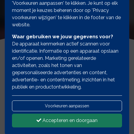
'Voorkeuren aanpassen' te klikken. Je kunt op elk
moment je keuzes beheren door op 'Privacy
voorkeuren wijzigen' te klikken in de footer van de
website.
Waar gebruiken we jouw gegevens voor?
De apparaat kenmerken actief scannen voor
identificatie. Informatie op een apparaat opslaan
en/of openen. Marketing gerelateerde
activiteiten, zoals het tonen van
gepersonaliseerde advertenties en content,
advertentie- en contentmeting, inzichten in het
Informeer naar de
publiek en productontwikkeling.
mogelijkheden voor de
Voorkeuren aanpassen
juiste verzekering
Accepteren en doorgaan
Onze
financiële diensten
zijn voor iedereen
toegankelijk, dus aarzel niet om contact op te