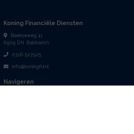
Koning Financiële Diensten
Beekseweg 41
6909 DN
Babberich
0316-527925
info@koningfd.nl
Navigeren
Particulier
Zakelijk
Geldzaken
Webtools