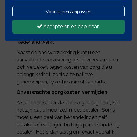
Voorkeuren aanpassen
De basisverzekering is een wettelijk verplichte
zorgverzekering voor iedere Nederlander. De
Accepteren en doorgaan
basisverzekering is ook verplicht voor
iedereen die in het buitenland woont maar in
Nederland werkt.
Naast de basisverzekering kunt u een
aanvullende verzekering afsluiten waarmee u
zich verzekert tegen kosten van zorg die u
belangrijk vindt, zoals alternatieve
geneeswijzen, fysiotherapie of tandarts.
Onverwachte zorgkosten vermijden
Als u in het komende jaar zorg nodig hebt, kan
het zijn dat u meer zelf moet betalen. Soms
moet u een deel van behandelingen zelf
betalen of een eigen bijdrage per behandeling
betalen. Het is dan lastig om exact vooraf in