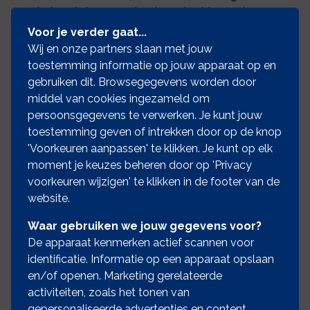
het werk, kan verzekerd worden binnen deze
rubriek.
Voor je verder gaat...
Wij en onze partners slaan met jouw
Uitsluitingen
toestemming informatie op jouw apparaat op en
brand en/of ontploffing
gebruiken dit. Browsegegevens worden door
middel van cookies ingezameld om
schade niet bestaande uit reparatie-
persoonsgegevens te verwerken. Je kunt jouw
en/of vervangingskosten
toestemming geven of intrekken door op de knop
schade toegebracht ten behoeve van het
'Voorkeuren aanpassen' te klikken. Je kunt op elk
verzekerde werk
moment je keuzes beheren door op 'Privacy
Rubriek IV - Gereedschappen, keten en
voorkeuren wijzigen' te klikken in de footer van de
loodsen
website.
Ongeacht de oorzaak is beschadiging van
Waar gebruiken we jouw gegevens voor?
gereedschappen, keten en loodsen gedekt
De apparaat kenmerken actief scannen voor
binnen deze rubriek. Tevens is diefstal van
identificatie. Informatie op een apparaat opslaan
deze zaken gedekt op deze verzekering.
en/of openen. Marketing gerelateerde
Uitsluitingen
activiteiten, zoals het tonen van
gepersonaliseerde advertenties en content,